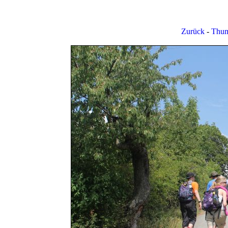
Zurück
-
Thum