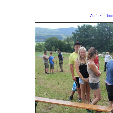
Zurück
-
Thum