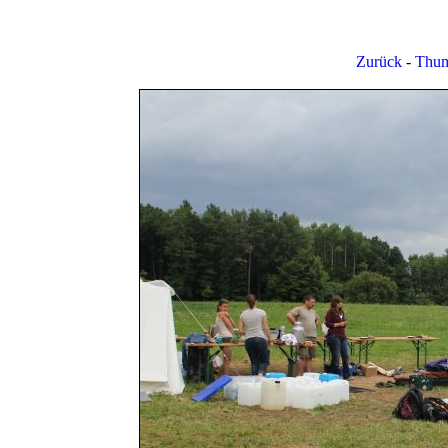
Zurück
-
Thum