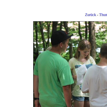
Zurück
-
Thum